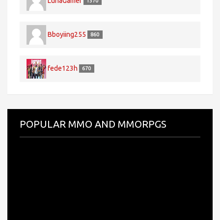
LunaGamer
1370
Bboyiing255
860
fede123h
670
POPULAR MMO AND MMORPGS