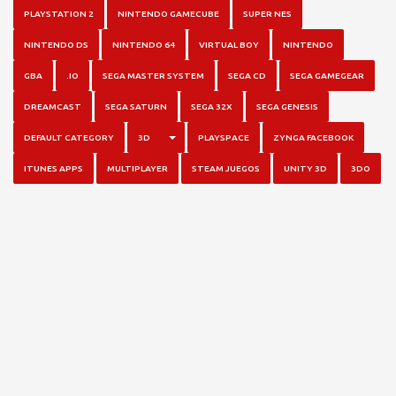
PLAYSTATION 2
NINTENDO GAMECUBE
SUPER NES
NINTENDO DS
NINTENDO 64
VIRTUAL BOY
NINTENDO
GBA
.IO
SEGA MASTER SYSTEM
SEGA CD
SEGA GAMEGEAR
DREAMCAST
SEGA SATURN
SEGA 32X
SEGA GENESIS
TOGGLE DROPDOWN
DEFAULT CATEGORY
3D
PLAYSPACE
ZYNGA FACEBOOK
ITUNES APPS
MULTIPLAYER
STEAM JUEGOS
UNITY 3D
3DO