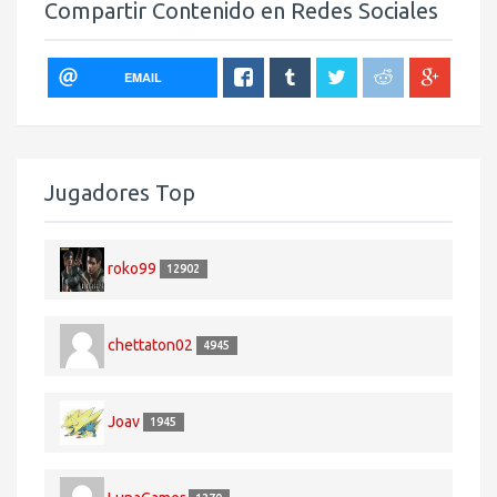
Compartir Contenido en Redes Sociales
EMAIL
Jugadores Top
roko99
12902
chettaton02
4945
Joav
1945