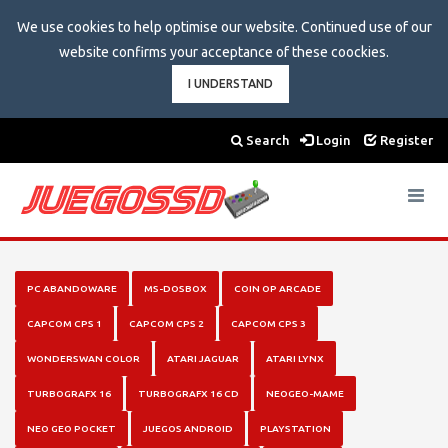
We use cookies to help optimise our website. Continued use of our
website confirms your acceptance of these coockies.
I UNDERSTAND
Search
Login
Register
Toggle
navigat
PC ABANDOWARE
MS-DOSBOX
COIN OP ARCADE
CAPCOM CPS 1
CAPCOM CPS 2
CAPCOM CPS 3
WONDERSWAN COLOR
ATARI JAGUAR
ATARI LYNX
TURBOGRAFX 16
TURBOGRAFX 16 CD
NEOGEO-MAME
NEO GEO POCKET
JUEGOS ANDROID
PLAYSTATION