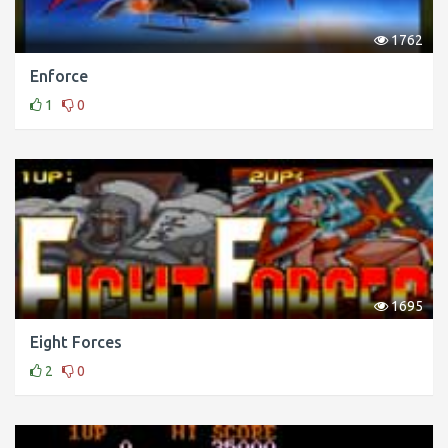
1762
Enforce
1
0
1695
Eight Forces
2
0