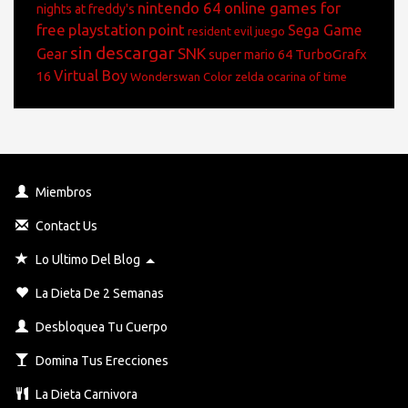
nintendo 64
online games for
nights at freddy's
free
playstation
point
Sega Game
resident evil juego
sin descargar
SNK
Gear
TurboGrafx
super mario 64
Virtual Boy
16
Wonderswan Color
zelda ocarina of time
Miembros
Contact Us
Toggle Dropdown
Lo Ultimo Del Blog
La Dieta De 2 Semanas
Desbloquea Tu Cuerpo
Domina Tus Erecciones
La Dieta Carnivora