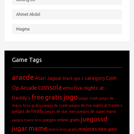
Ahmet Abdol
Magma
Game Tags
aracde
Coin
category
Atari Jaguar
black ops 2
consola
Op Arcade
emu
five nights at
jogo
free
gratis
freddy's
juego crash
juego de
mario bros gratis
juegos de crash
juegos de five nights at freddy's
juegos de freddy
juegos de super mario
juegos de star wars
juegossd
juegos online gratis
juegos mario bros
jugar
mame
mejores
neo geo
mario bros gratis