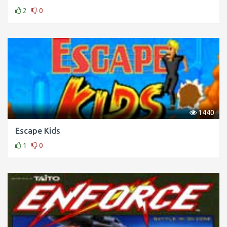
2
0
1440
Escape Kids
1
0