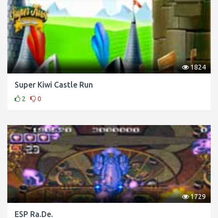
1824
Super Kiwi Castle Run
2
0
1729
ESP Ra.De.