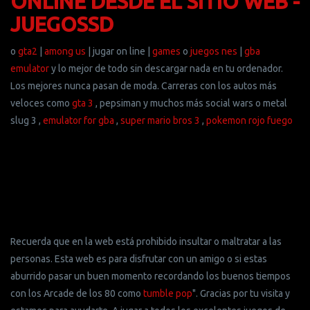
ONLINE DESDE EL SITIO WEB -
JUEGOSSD
o
gta2
|
among us
| jugar on line |
games
o
juegos nes
|
gba
emulator
y lo mejor de todo sin descargar nada en tu ordenador.
Los mejores nunca pasan de moda. Carreras con los autos más
veloces como
gta 3
, pepsiman y muchos más social wars o metal
slug 3 ,
emulator for gba
,
super mario bros 3
,
pokemon rojo fuego
Recuerda que en la web está prohibido insultar o maltratar a las
personas. Esta web es para disfrutar con un amigo o si estas
aburrido pasar un buen momento recordando los buenos tiempos
con los Arcade de los 80 como
tumble pop
". Gracias por tu visita y