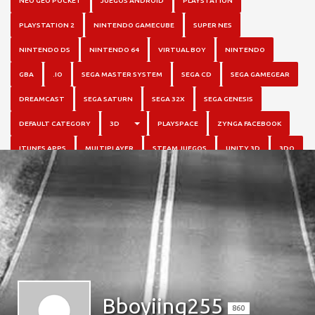
NEO GEO POCKET
JUEGOS ANDROID
PLAYSTATION
PLAYSTATION 2
NINTENDO GAMECUBE
SUPER NES
NINTENDO DS
NINTENDO 64
VIRTUAL BOY
NINTENDO
GBA
.IO
SEGA MASTER SYSTEM
SEGA CD
SEGA GAMEGEAR
DREAMCAST
SEGA SATURN
SEGA 32X
SEGA GENESIS
TOGGLE DROPDOWN
DEFAULT CATEGORY
3D
PLAYSPACE
ZYNGA FACEBOOK
ITUNES APPS
MULTIPLAYER
STEAM JUEGOS
UNITY 3D
3DO
Bboyiing255
860