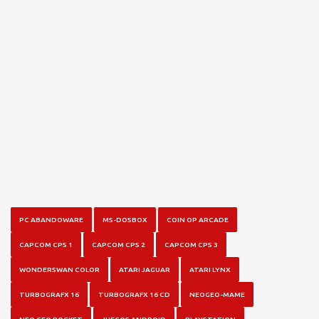
PC ABANDOWARE
MS-DOSBOX
COIN OP ARCADE
CAPCOM CPS 1
CAPCOM CPS 2
CAPCOM CPS 3
WONDERSWAN COLOR
ATARI JAGUAR
ATARI LYNX
TURBOGRAFX 16
TURBOGRAFX 16 CD
NEOGEO-MAME