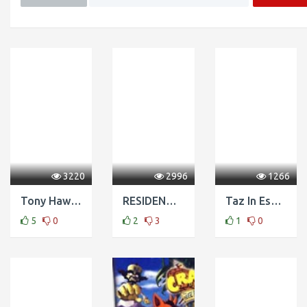
3220
2996
1266
Tony Hawk's Pro Skater 3
RESIDENT EVIL 3 NEMESIS Esp/Ing
Taz In Escape From Mars
5
0
2
3
1
0