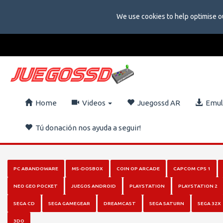
We use cookies to help optimise o
Home
Videos
Juegossd AR
Emula
Tú donación nos ayuda a seguir!
PC ABANDOWARE
MS-DOSBOX
COIN OP ARCADE
CAPCOM CPS 1
NEO GEO POCKET
JUEGOS ANDROID
PLAYSTATION
PLAYSTATION 2
SEGA CD
SEGA GAMEGEAR
DREAMCAST
SEGA SATURN
SEGA 32X
3DO