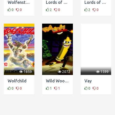
Wolfenstein 3D
Lords of Thunder TurboGrafx 16 CD
Lords of the Rising Sun
0
0
2
0
2
0
1659
2072
1599
Wolfchild
Wild Woody
Vay
0
0
1
1
0
0