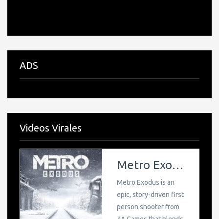
ADS
Videos Virales
Emular juegos con IEtab y Chrome.
Jugar a juegos ps 2 /
Gamecube / Pc /
Android sin tener el
emulador. Gracias a