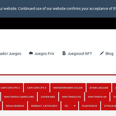
ur website. Continued use of our website confirms your acceptance of t
dor Juegos
Juegos Friv
Juegossd NFT
Blog
CAPCOM CPS 2
CAPCOM CPS 3
WONDERSWAN COLOR
ATARI JAGUAR
NINTENDO GAMECUBE
SUPER NES
NINTENDO DS
NINTENDO 64
V
TOGGLE DROPDOWN
SEGA GENESIS
DEFAULT CATEGORY
3D
PLAYSPACE
ZYNGA F