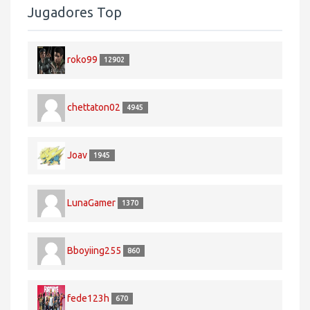
Jugadores Top
roko99
12902
chettaton02
4945
Joav
1945
LunaGamer
1370
Bboyiing255
860
fede123h
670