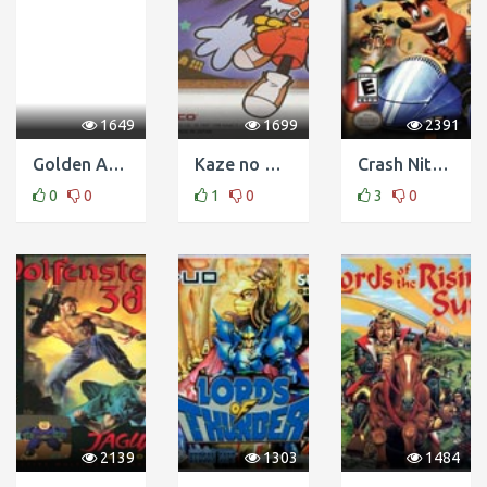
1649
1699
2391
Golden Axe WonderSwan
Kaze no Klonoa - Moonlight Museum
Crash Nitro Kart
0
0
1
0
3
0
2139
1303
1484