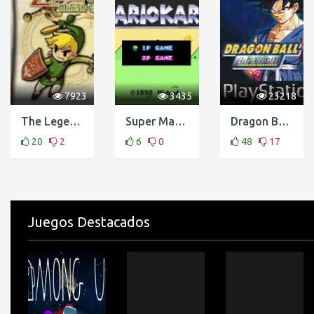
7923
3435
23218
The Legend of Zelda: The Minish Cap (GBA)
Super Mario Kart
Dragon Ball GT- Final Bout
20
2
6
0
48
17
Juegos Destacados