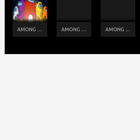
AMONG US ONLINE
AMONG US ONLINE - Mod 12.9 VERSIÓN KIRBY de Among Us
AMONG US pero en Minecraft