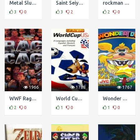
Metal Slug Advance
Saint Seiya - Ougon Densetsu Hen Perfect Edition
rockman & forte - mirai kara no chousen sha
3
0
3
2
2
0
1966
1788
1767
WWF Rage in the Cage
World Cup USA 94
Wonder Dog
2
0
1
0
1
0