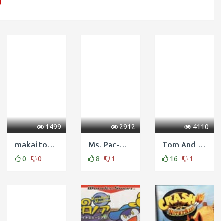
1499
2912
4110
makai toushi sa-ga
Ms. Pac-Man - Maze Madness
Tom And Jerry In Fists Of Furry N64
0
0
8
1
16
1