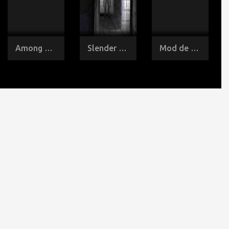
Among Us versión 12.9s
Slender Man
Mod de CONEJOS para Among Us Online