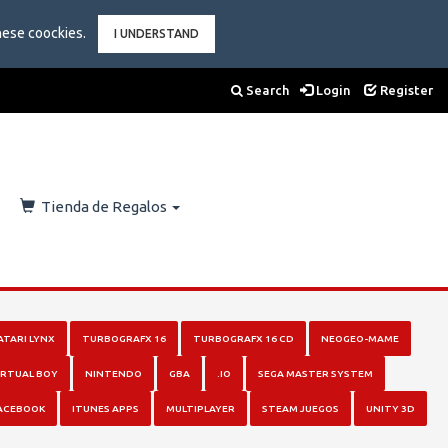
hese coockies.
I UNDERSTAND
Search
Login
Register
Tienda de Regalos
ATARI LYNX
TURBOGRAFX 16
TURBOGRAFX 16 CD
NEOGEO-MAME
IRTUAL BOY
NINTENDO
GBA
.IO
SEGA MASTER SYSTEM
ACEBOOK
ITUNES APPS
MULTIPLAYER
STEAM JUEGOS
UNITY 3D