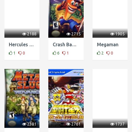
2188
2715
1905
Hercules - The Legendary Journeys
Crash Bandicoot - the Huge Adventure
Megaman
1
0
6
1
2
0
2381
2761
1737