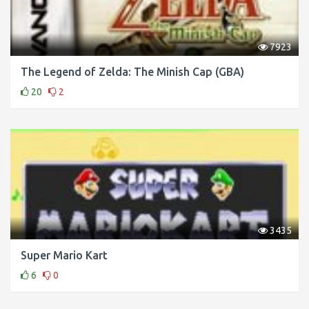
7923
The Legend of Zelda: The Minish Cap (GBA)
20
2
3435
Super Mario Kart
6
0