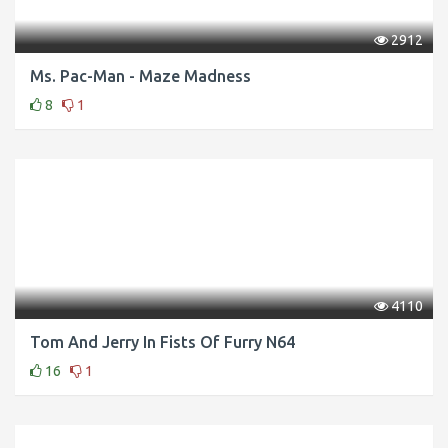
2912
Ms. Pac-Man - Maze Madness
8
1
4110
Tom And Jerry In Fists Of Furry N64
16
1