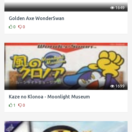
1649
Golden Axe WonderSwan
0
0
1699
Kaze no Klonoa - Moonlight Museum
1
0