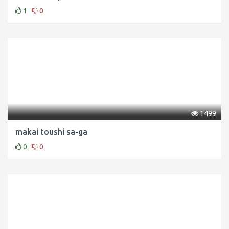
1
0
1499
makai toushi sa-ga
0
0