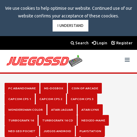
We use cookies to help optimise our website. Continued use of our
website confirms your acceptance of these coockies.
I UNDERSTAND
Search
Login
Register
Toggle
navigat
PC ABANDOWARE
MS-DOSBOX
COIN OP ARCADE
CAPCOM CPS 1
CAPCOM CPS 2
CAPCOM CPS 3
WONDERSWAN COLOR
ATARI JAGUAR
ATARI LYNX
TURBOGRAFX 16
TURBOGRAFX 16 CD
NEOGEO-MAME
NEO GEO POCKET
JUEGOS ANDROID
PLAYSTATION