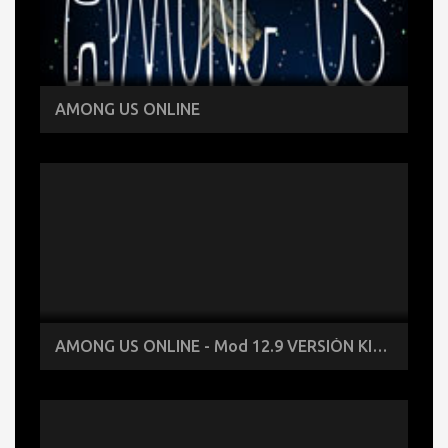
AMONG US ONLINE
AMONG US ONLINE - Mod 12.9 VERSIÓN KIRBY de Among Us