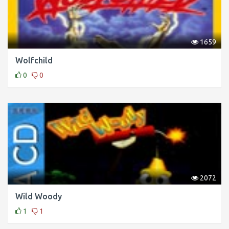
1659
Wolfchild
0
0
2072
Wild Woody
1
1