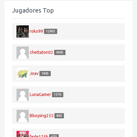
Jugadores Top
roko99
12902
chettaton02
4945
Joav
1945
LunaGamer
1370
Bboyiing255
860
fede123h
670