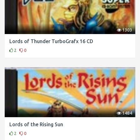
1303
Lords of Thunder TurboGrafx 16 CD
2
0
1484
Lords of the Rising Sun
2
0