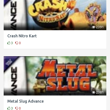
2391
Crash Nitro Kart
3
0
2381
Metal Slug Advance
3
0