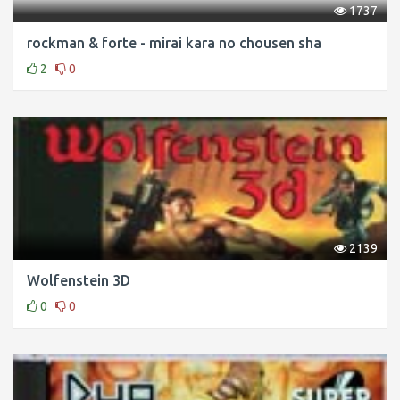
1737
rockman & forte - mirai kara no chousen sha
2
0
2139
Wolfenstein 3D
0
0