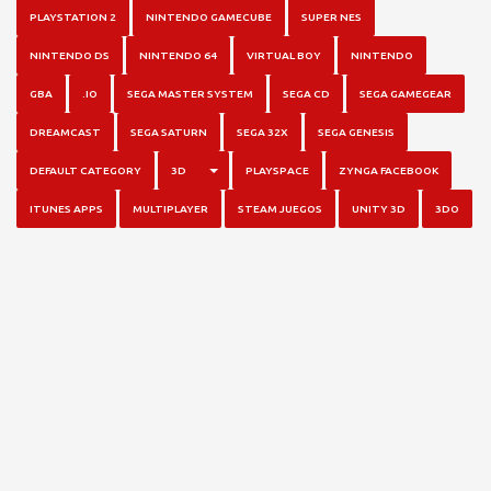
PLAYSTATION 2
NINTENDO GAMECUBE
SUPER NES
NINTENDO DS
NINTENDO 64
VIRTUAL BOY
NINTENDO
GBA
.IO
SEGA MASTER SYSTEM
SEGA CD
SEGA GAMEGEAR
DREAMCAST
SEGA SATURN
SEGA 32X
SEGA GENESIS
TOGGLE DROPDOWN
DEFAULT CATEGORY
3D
PLAYSPACE
ZYNGA FACEBOOK
ITUNES APPS
MULTIPLAYER
STEAM JUEGOS
UNITY 3D
3DO