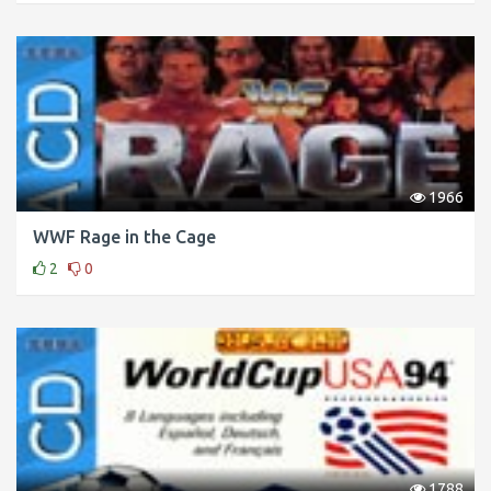
1966
WWF Rage in the Cage
2
0
1788