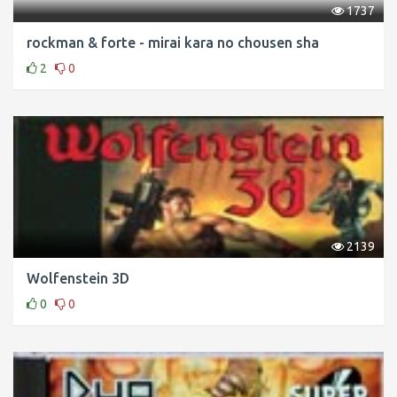
1737
rockman & forte - mirai kara no chousen sha
2
0
2139
Wolfenstein 3D
0
0