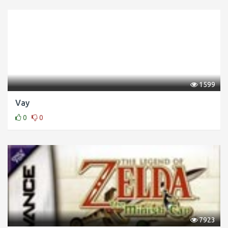
1599
Vay
0
0
7923