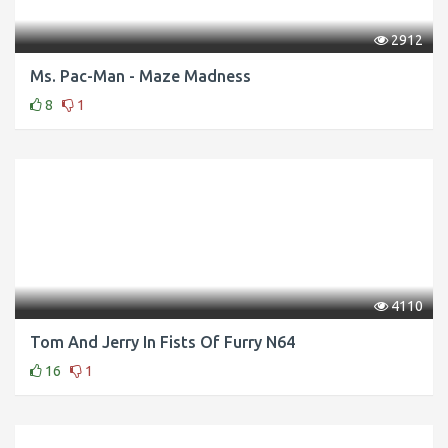
2912
Ms. Pac-Man - Maze Madness
8
1
4110
Tom And Jerry In Fists Of Furry N64
16
1