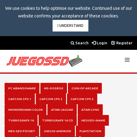
We use cookies to help optimise our website. Continued use of our
website confirms your acceptance of these coockies.
I UNDERSTAND
Search
Login
Register
Toggle
navigat
PC ABANDOWARE
MS-DOSBOX
COIN OP ARCADE
CAPCOM CPS 1
CAPCOM CPS 2
CAPCOM CPS 3
WONDERSWAN COLOR
ATARI JAGUAR
ATARI LYNX
TURBOGRAFX 16
TURBOGRAFX 16 CD
NEOGEO-MAME
NEO GEO POCKET
JUEGOS ANDROID
PLAYSTATION