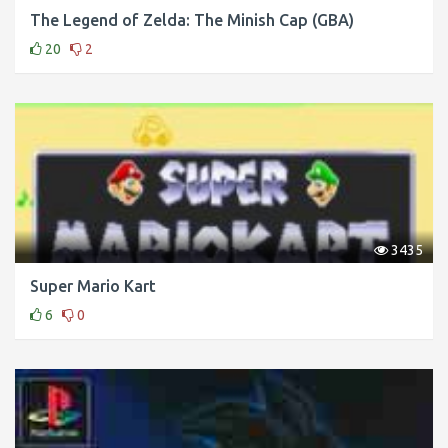
The Legend of Zelda: The Minish Cap (GBA)
20
2
3435
Super Mario Kart
6
0