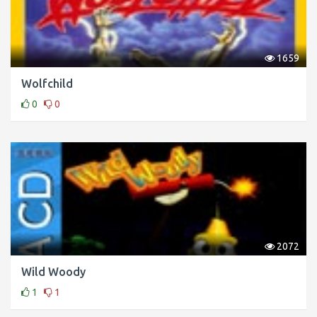
1659
Wolfchild
0
0
2072
Wild Woody
1
1