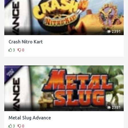
2391
Crash Nitro Kart
3
0
2381
Metal Slug Advance
3
0