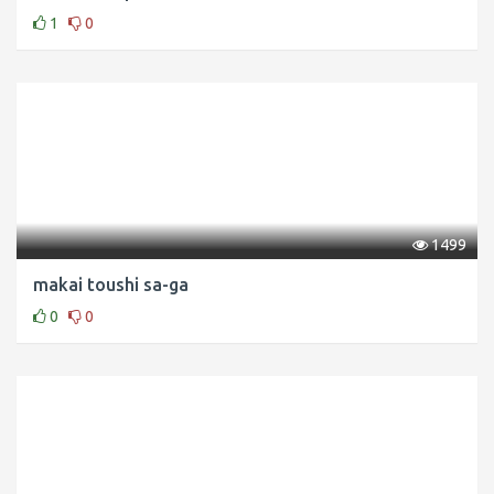
1
0
1499
makai toushi sa-ga
0
0