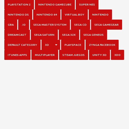
PLAYSTATION 2
NINTENDO GAMECUBE
SUPER NES
NINTENDO DS
NINTENDO 64
VIRTUAL BOY
NINTENDO
GBA
.IO
SEGA MASTER SYSTEM
SEGA CD
SEGA GAMEGEAR
DREAMCAST
SEGA SATURN
SEGA 32X
SEGA GENESIS
TOGGLE DROPDOWN
DEFAULT CATEGORY
3D
PLAYSPACE
ZYNGA FACEBOOK
ITUNES APPS
MULTIPLAYER
STEAM JUEGOS
UNITY 3D
3DO