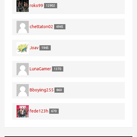
roko99
12902
chettaton02
4945
Joav
1945
LunaGamer
1370
Bboyiing255
860
fede123h
670