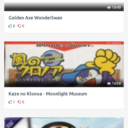
1649
Golden Axe WonderSwan
0
0
1699
Kaze no Klonoa - Moonlight Museum
1
0