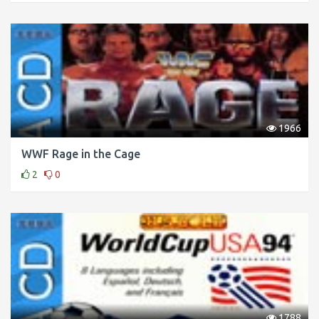
1966
WWF Rage in the Cage
2
0
1788