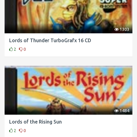
1303
Lords of Thunder TurboGrafx 16 CD
2
0
1484
Lords of the Rising Sun
2
0