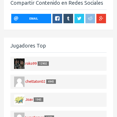
Compartir Contenido en Redes Sociales
EMAIL
Jugadores Top
roko99
12902
chettaton02
4945
Joav
1945