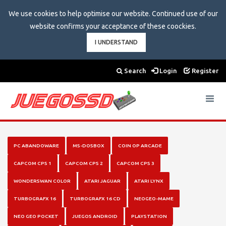
We use cookies to help optimise our website. Continued use of our
website confirms your acceptance of these coockies.
I UNDERSTAND
Search
Login
Register
Toggle
navigat
PC ABANDOWARE
MS-DOSBOX
COIN OP ARCADE
CAPCOM CPS 1
CAPCOM CPS 2
CAPCOM CPS 3
WONDERSWAN COLOR
ATARI JAGUAR
ATARI LYNX
TURBOGRAFX 16
TURBOGRAFX 16 CD
NEOGEO-MAME
NEO GEO POCKET
JUEGOS ANDROID
PLAYSTATION