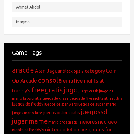
Among Us
Ahmet Abdol
Magma
Game Tags
aracde
Coin
category
Atari Jaguar
black ops 2
consola
Op Arcade
emu
five nights at
jogo
free
gratis
freddy's
juego crash
juego de
mario bros gratis
juegos de crash
juegos de five nights at freddy's
juegos de freddy
juegos de super mario
juegos de star wars
juegossd
juegos online gratis
juegos mario bros
jugar
mame
mejores
neo geo
mario bros gratis