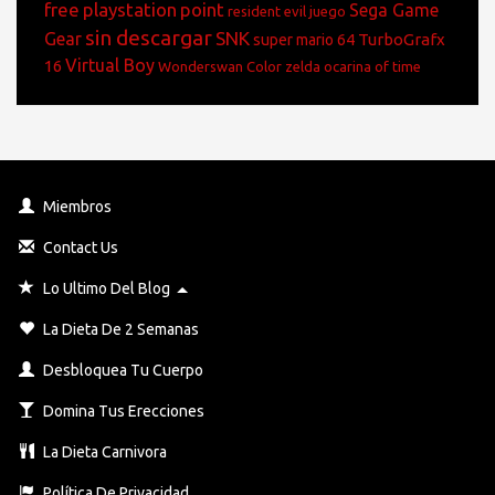
nintendo 64
online games for
nights at freddy's
free
playstation
point
Sega Game
resident evil juego
sin descargar
SNK
Gear
TurboGrafx
super mario 64
Virtual Boy
16
Wonderswan Color
zelda ocarina of time
Miembros
Contact Us
Toggle Dropdown
Lo Ultimo Del Blog
La Dieta De 2 Semanas
Desbloquea Tu Cuerpo
Domina Tus Erecciones
La Dieta Carnivora