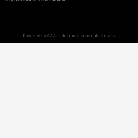
respective owners and authors.
Powered by
AV Arcade
from
juegos online gratis