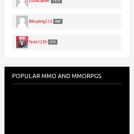
LunaGamer
1370
Bboyiing255
860
fede123h
670
POPULAR MMO AND MMORPGS