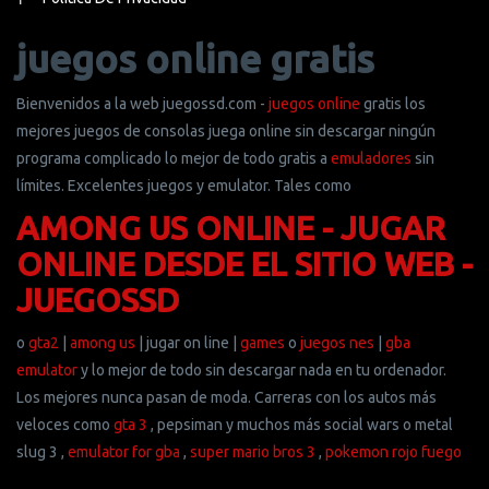
Política De Privacidad
juegos online gratis
Bienvenidos a la web juegossd.com -
juegos online
gratis los
mejores juegos de consolas juega online sin descargar ningún
programa complicado lo mejor de todo gratis a
emuladores
sin
límites. Excelentes juegos y emulator. Tales como
AMONG US ONLINE - JUGAR
ONLINE DESDE EL SITIO WEB -
JUEGOSSD
o
gta2
|
among us
| jugar on line |
games
o
juegos nes
|
gba
emulator
y lo mejor de todo sin descargar nada en tu ordenador.
Los mejores nunca pasan de moda. Carreras con los autos más
veloces como
gta 3
, pepsiman y muchos más social wars o metal
slug 3 ,
emulator for gba
,
super mario bros 3
,
pokemon rojo fuego