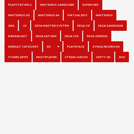
PLAYSTATION 2
NINTENDO GAMECUBE
SUPER NES
NINTENDO DS
NINTENDO 64
VIRTUAL BOY
NINTENDO
GBA
.IO
SEGA MASTER SYSTEM
SEGA CD
SEGA GAMEGEAR
DREAMCAST
SEGA SATURN
SEGA 32X
SEGA GENESIS
TOGGLE DROPDOWN
DEFAULT CATEGORY
3D
PLAYSPACE
ZYNGA FACEBOOK
ITUNES APPS
MULTIPLAYER
STEAM JUEGOS
UNITY 3D
3DO