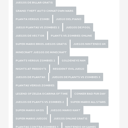
JUEGOS DE BILLAR GRATIS
GRAND THEFT AUTO CHINATOWN WARS
PLANTA VERSUS ZOMBI
JUEGO DEL PIANO
JUEGO PLANTAS VS ZOMBIES 2
JUEGOS DE POOL
JUEGOS DE VECTOR
PLANTS VS ZOMBIES ONLINE
SUPER MARIO BROS JUEGOS GRATIS
JUEGOS NINTENDO 64
MINECRAFT JUEGOS DE MINECRAFT
PLANTS VERSUS ZOMBIES 2
GOLDENEYE N64
NIGHTS AT FREDDY'S
RESIDENT EVIL JUEGO
JUEGOS DE PLANTAS
JUEGOS DE PLANTS VS ZOMBIES 3
PLANTAS VERSUS ZOMBIES
LEGEND OF ZELDA OCARINA OF TIME
CONKER BAD FUR DAY
JUEGOS DE PLANTS VS ZOMBIES 2
SUPER MARIO ALL STARS
SUPER MARIO 64 DS
JUEGOS MARIO KART
SUPER MARIO JUEGOS
JUEGOS ONLINE GRATIS
PLANTAS CONTRA ZOMBIES 1
NINTENDO 64 GAMES