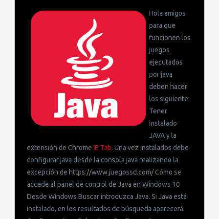
Hola amigos
para que
funcionen los
juegos
ejecutados
por java
deben hacer
los siguiente:
Tener
instalado
JAVA y la
extensión de Chrome
IE Tab
. Una vez instalados debe
configurar java desde la consola java realizando la
excepción de https://www.juegossd.com/ Cómo se
accede al panel de control de Java en Windows 10
Desde Windows Buscar introduzca Java. Si Java está
instalado, en los resultados de búsqueda aparecerá