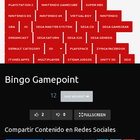
PLAYSTATION 2
NINTENDO GAMECUBE
SUPER NES
NINTENDO DS
NINTENDO 64
VIRTUAL BOY
NINTENDO
GBA
.IO
SEGA MASTER SYSTEM
SEGA CD
SEGA GAMEGEAR
DREAMCAST
SEGA SATURN
SEGA 32X
SEGA GENESIS
TOGGLE DROPDOWN
DEFAULT CATEGORY
3D
PLAYSPACE
ZYNGA FACEBOOK
ITUNES APPS
MULTIPLAYER
STEAM JUEGOS
UNITY 3D
3DO
Bingo Gamepoint
11
SKIP ADVERT
2
0
FULLSCREEN
Compartir Contenido en Redes Sociales