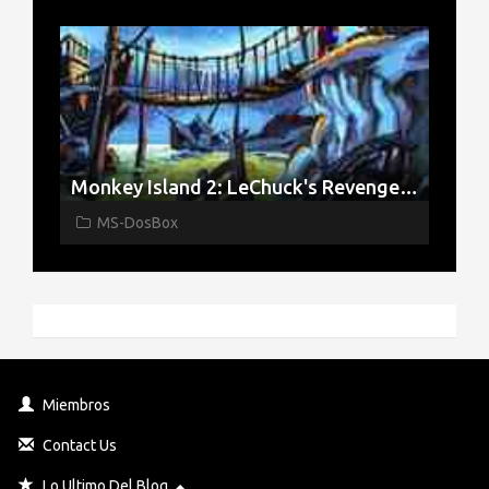
Monkey Island 2: LeChuck's Revenge Español
MS-DosBox
Miembros
Contact Us
Toggle Dropdown
Lo Ultimo Del Blog