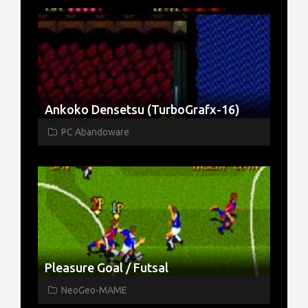
Ankoko Densetsu (TurboGrafx-16)
PC Abandoware
Pleasure Goal / Futsal
NeoGeo-MAME