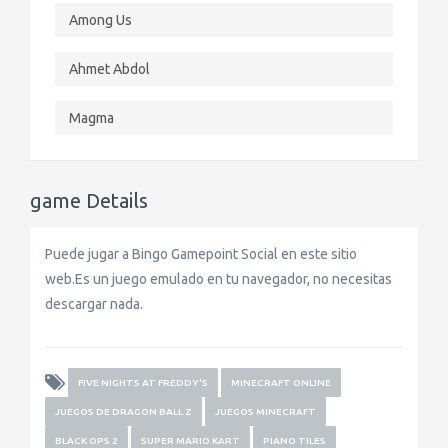
Among Us
Ahmet Abdol
Magma
game Details
Puede jugar a Bingo Gamepoint Social en este sitio
web.Es un juego emulado en tu navegador, no necesitas
descargar nada.
FIVE NIGHTS AT FREDDY'S
MINECRAFT ONLINE
JUEGOS DE DRAGON BALL Z
JUEGOS MINECRAFT
BLACK OPS 2
SUPER MARIO KART
PIANO TILES