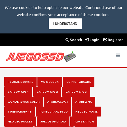
We use cookies to help optimise our website. Continued use of our
website confirms your acceptance of these coockies.
I UNDERSTAND
Search
Login
Register
Toggle
navigat
PC ABANDOWARE
MS-DOSBOX
COIN OP ARCADE
CAPCOM CPS 1
CAPCOM CPS 2
CAPCOM CPS 3
WONDERSWAN COLOR
ATARI JAGUAR
ATARI LYNX
TURBOGRAFX 16
TURBOGRAFX 16 CD
NEOGEO-MAME
NEO GEO POCKET
JUEGOS ANDROID
PLAYSTATION