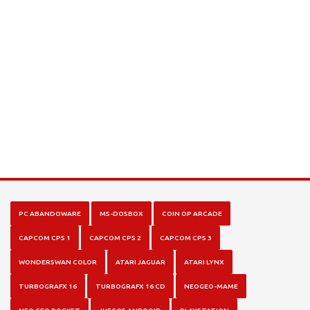
PC ABANDOWARE
MS-DOSBOX
COIN OP ARCADE
CAPCOM CPS 1
CAPCOM CPS 2
CAPCOM CPS 3
WONDERSWAN COLOR
ATARI JAGUAR
ATARI LYNX
TURBOGRAFX 16
TURBOGRAFX 16 CD
NEOGEO-MAME