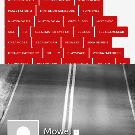
NEO GEO POCKET
JUEGOS ANDROID
PLAYSTATION
PLAYSTATION 2
NINTENDO GAMECUBE
SUPER NES
NINTENDO DS
NINTENDO 64
VIRTUAL BOY
NINTENDO
GBA
.IO
SEGA MASTER SYSTEM
SEGA CD
SEGA GAMEGEAR
DREAMCAST
SEGA SATURN
SEGA 32X
SEGA GENESIS
TOGGLE DROPDOWN
DEFAULT CATEGORY
3D
PLAYSPACE
ZYNGA FACEBOOK
ITUNES APPS
MULTIPLAYER
STEAM JUEGOS
UNITY 3D
3DO
Mowel
0