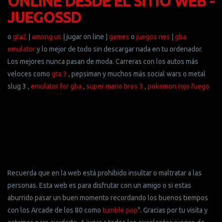
ONLINE DESDE EL SITIO WEB -
JUEGOSSD
o
gta2
|
among us
| jugar on line |
games
o
juegos nes
|
gba
emulator
y lo mejor de todo sin descargar nada en tu ordenador.
Los mejores nunca pasan de moda. Carreras con los autos más
veloces como
gta 3
, pepsiman y muchos más social wars o metal
slug 3 ,
emulator for gba
,
super mario bros 3
,
pokemon rojo fuego
Recuerda que en la web está prohibido insultar o maltratar a las
personas. Esta web es para disfrutar con un amigo o si estas
aburrido pasar un buen momento recordando los buenos tiempos
con los Arcade de los 80 como
tumble pop
". Gracias por tu visita y