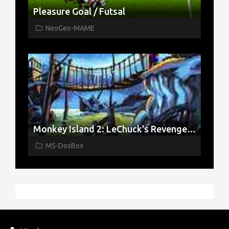
Pleasure Goal / Futsal
NeoGeo-MAME
Monkey Island 2: LeChuck's Revenge Español
MS-DosBox