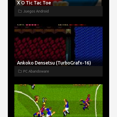
X O Tic Tac Toe
Juegos Android
Ankoko Densetsu (TurboGrafx-16)
PC Abandoware