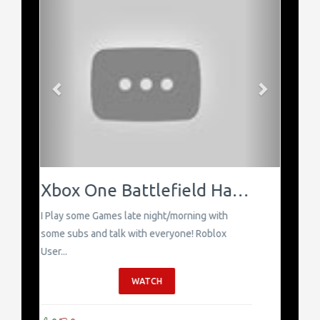
Previous
Next
#APOCALIPSISMINECRAFT5 Momentos Graciosos
Hola amigos y amigas estamos aquí con un
nuevo vídeo mas para el canal y esta vez con
MOME...
WATCH