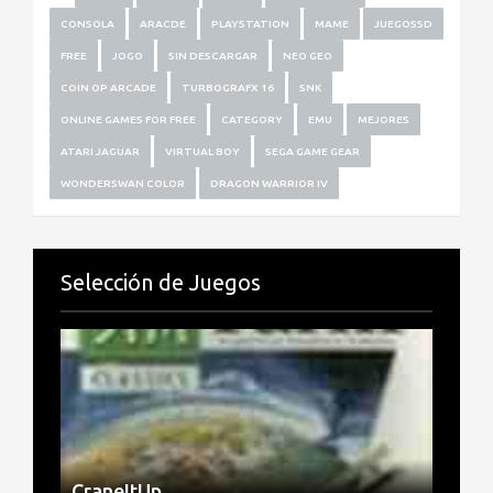
CONSOLA
ARACDE
PLAYSTATION
MAME
JUEGOSSD
FREE
JOGO
SIN DESCARGAR
NEO GEO
COIN OP ARCADE
TURBOGRAFX 16
SNK
ONLINE GAMES FOR FREE
CATEGORY
EMU
MEJORES
ATARI JAGUAR
VIRTUAL BOY
SEGA GAME GEAR
WONDERSWAN COLOR
DRAGON WARRIOR IV
Selección de Juegos
CraneItUp