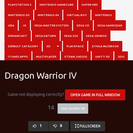
PLAYSTATION 2
NINTENDO GAMECUBE
SUPER NES
NINTENDO DS
NINTENDO 64
VIRTUAL BOY
NINTENDO
GBA
.IO
SEGA MASTER SYSTEM
SEGA CD
SEGA GAMEGEAR
DREAMCAST
SEGA SATURN
SEGA 32X
SEGA GENESIS
TOGGLE DROPDOWN
DEFAULT CATEGORY
3D
PLAYSPACE
ZYNGA FACEBOOK
ITUNES APPS
MULTIPLAYER
STEAM JUEGOS
UNITY 3D
3DO
Dragon Warrior IV
Game not displaying correctly?
OPEN GAME IN FULL WINDOW
13
SKIP ADVERT
1
0
FULLSCREEN