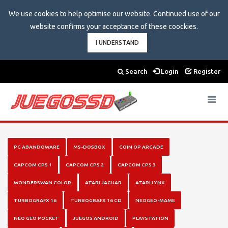
We use cookies to help optimise our website. Continued use of our
website confirms your acceptance of these coockies.
I UNDERSTAND
Search
Login
Register
Toggle
navigat
PC ABANDOWARE
MS-DOSBOX
COIN OP ARCADE
CAPCOM CPS 1
CAPCOM CPS 2
CAPCOM CPS 3
WONDERSWAN COLOR
ATARI JAGUAR
ATARI LYNX
TURBOGRAFX 16
TURBOGRAFX 16 CD
NEOGEO-MAME
NEO GEO POCKET
JUEGOS ANDROID
PLAYSTATION