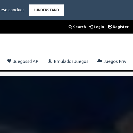
hese coockies.
I UNDERSTAND
Search
Login
Register
Juegossd AR
Emulador Juegos
Juegos Friv