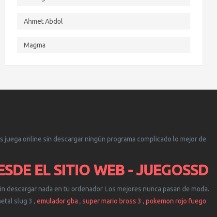
Ahmet Abdol
Magma
s juega online sin descargar ningún programa complicado lo mejor de
SDE EL SITIO WEB - JUEGOSSD
sin descargar nada en tu ordenador. Los mejores nunca pasan de moda.
tal slug 3 ,
emulador gba
,
super mario bross 3
,
pokemon rojo fuego