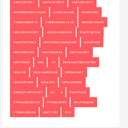
CAPCOM CPS 1
CAPCOM CPS 2
CAPCOM CPS 3
WONDERSWAN COLOR
ATARI JAGUAR
ATARI LYNX
TURBOGRAFX 16
TURBOGRAFX 16 CD
NEOGEO-MAME
NEO GEO POCKET
JUEGOS ANDROID
PLAYSTATION
PLAYSTATION 2
NINTENDO GAMECUBE
SUPER NES
NINTENDO DS
NINTENDO 64
VIRTUAL BOY
NINTENDO
GBA
.IO
SEGA MASTER SYSTEM
SEGA CD
SEGA GAMEGEAR
DREAMCAST
SEGA SATURN
SEGA 32X
SEGA GENESIS
TOGGLE DROPDOWN
DEFAULT CATEGORY
3D
PLAYSPACE
ZYNGA FACEBOOK
ITUNES APPS
MULTIPLAYER
STEAM JUEGOS
UNITY 3D
3DO