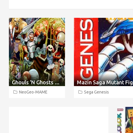
Ghouls 'N Ghosts Arcade
Mazin Saga Mutant Fig
NeoGeo-MAME
Sega Genesis