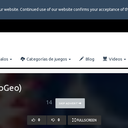
ur website. Continued use of our website confirms your acceptance of t
galos
Categorías de juegos
Blog
Videos
eoGeo)
13
SKIP ADVERT
0
0
FULLSCREEN