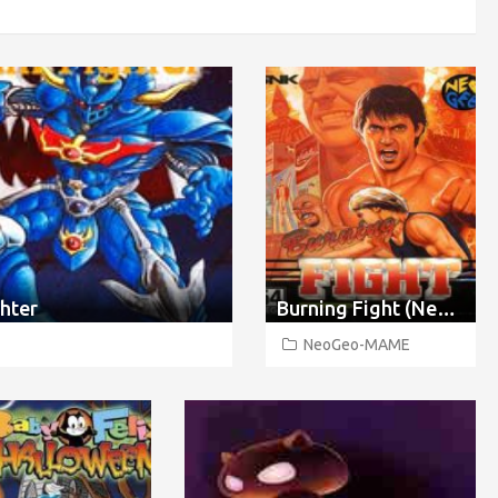
hter
Burning Fight (NeoGeo)
NeoGeo-MAME