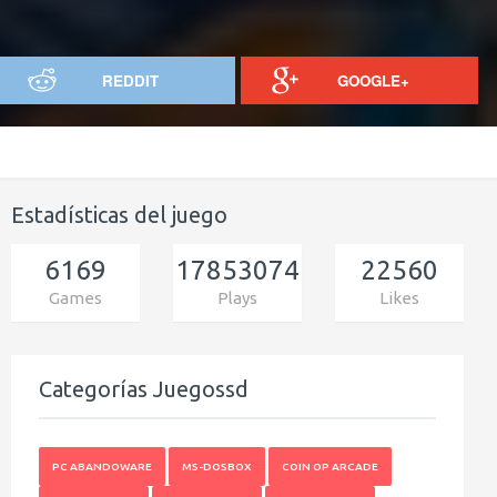
REDDIT
GOOGLE+
Estadísticas del juego
6169
17853074
22560
Games
Plays
Likes
Categorías Juegossd
PC ABANDOWARE
MS-DOSBOX
COIN OP ARCADE