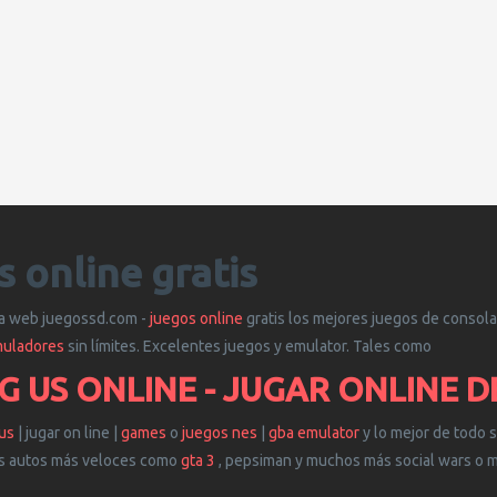
s online gratis
la web juegossd.com -
juegos online
gratis los mejores juegos de consola
uladores
sin límites. Excelentes juegos y emulator. Tales como
 US ONLINE - JUGAR ONLINE DE
us
| jugar on line |
games
o
juegos nes
|
gba emulator
y lo mejor de todo 
os autos más veloces como
gta 3
, pepsiman y muchos más social wars o me