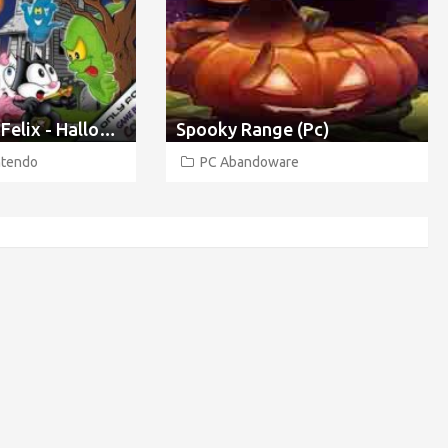
Baby Felix - Halloween
Spooky Range (Pc)
tendo
PC Abandoware
Re
pu
ca
si
li