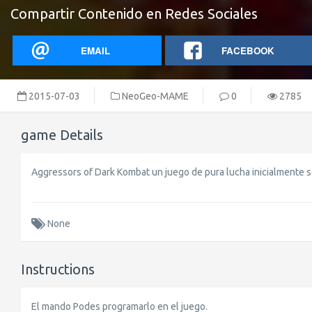
Compartir Contenido en Redes Sociales
EMAIL
FACEBOOK
2015-07-03
NeoGeo-MAME
0
2785
game Details
Aggressors of Dark Kombat un juego de pura lucha inicialmente 
None
Instructions
El mando Podes programarlo en el juego.