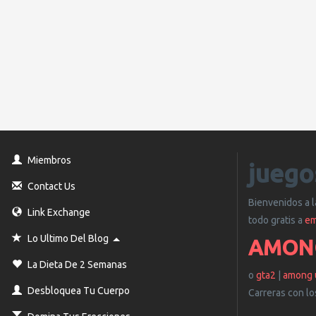
Miembros
juego
Contact Us
Bienvenidos a 
Link Exchange
todo gratis a
em
Toggle Dropdown
Lo Ultimo Del Blog
AMONG
La Dieta De 2 Semanas
o
gta2
|
among 
Desbloquea Tu Cuerpo
Carreras con l